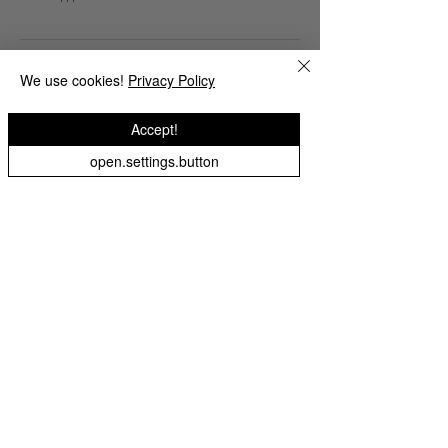
We use cookies!
Privacy Policy
Salongen er kun til kvinner😊
Accept!
open.settings.button
INFORMATION
Delivery information &
returns
Terms
Privacy policy
Job Vacancies
Contact us
NEED ASSISTANCE?
55960600
indisk.emporium@yahoo.com