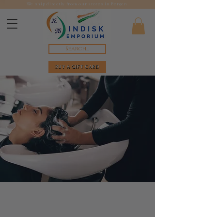
We ship directly from our stores in Bergen.
Search...
BUY A GIFT CARD