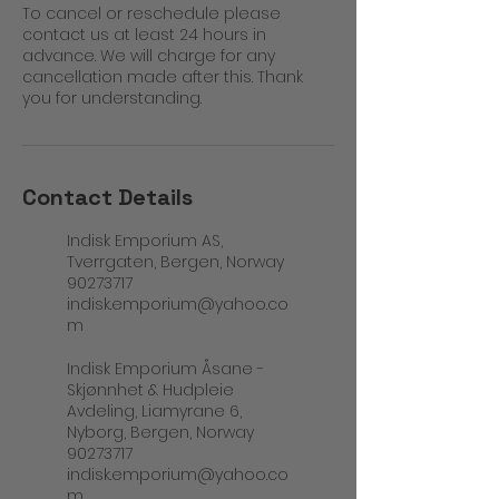
To cancel or reschedule please
contact us at least 24 hours in
advance. We will charge for any
cancellation made after this. Thank
you for understanding.
Contact Details
Indisk Emporium AS,
Tverrgaten, Bergen, Norway
90273717
indisk.emporium@yahoo.co
m
Indisk Emporium Åsane -
Skjønnhet & Hudpleie
Avdeling, Liamyrane 6,
Nyborg, Bergen, Norway
90273717
indisk.emporium@yahoo.co
m