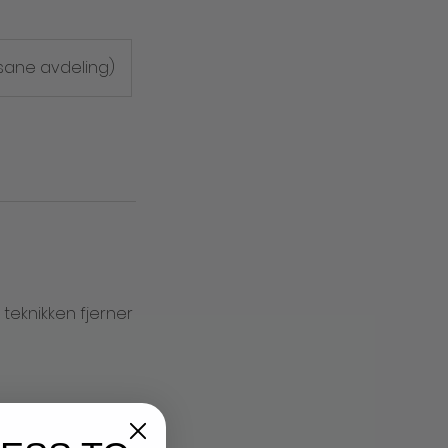
sane avdeling)
teknikken fjerner