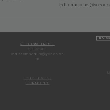
indisk.emporium@yahoo.
Indis
NEED ASSISTANCE?
55960600
indisk.emporium@yahoo.co
m
M
BESTILL TIME TIL
BEHNADLING!