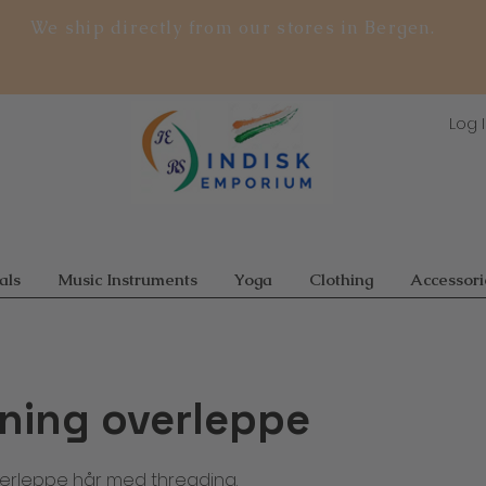
We ship directly from our stores in Bergen.
Log 
als
Music Instruments
Yoga
Clothing
Accessori
rning overleppe
verleppe hår med threading.