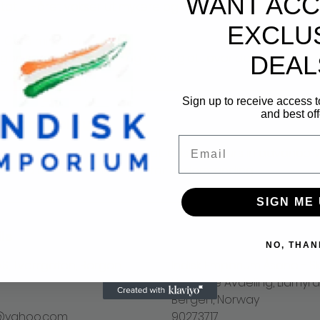
WANT ACC
tat – Håret vokser ut mykere og tynnere.
EXCLU
: Ca. 5 minutter
DEAL
Sign up to receive access t
and best off
llation policy
Email
hedule please contact us at least 24 hours in advance. W
made after this. Thank you for understanding.
SIGN ME 
ls
NO, THAN
S, Tverrgaten, Bergen,
Indisk Emporium Åsane - S
Hudpleie Avdeling, Liamyra
Bergen, Norway
m@yahoo.com
90273717