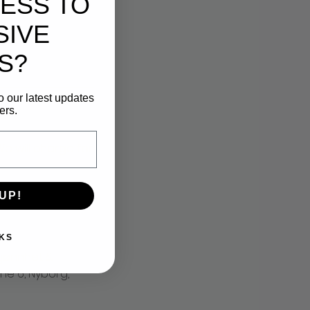
ESS TO
SIVE
S?
o our latest updates
ers.
e will charge for
UP!
KS
kjønnhet &
ne 6, Nyborg,