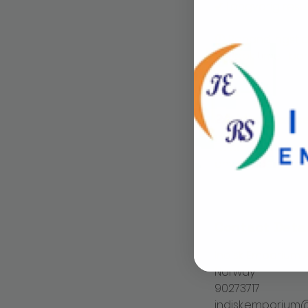
✔ Langvarig resul
🕒 Behandlingstid
24 hour cance
To cancel or resc
any cancellation 
Contact Detai
Indisk Emporium A
Norway
90273717
indisk.emporiu