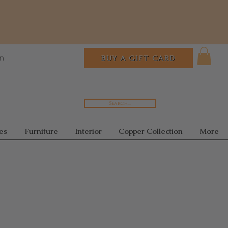
In
BUY A GIFT CARD
Search...
es
Furniture
Interior
Copper Collection
More