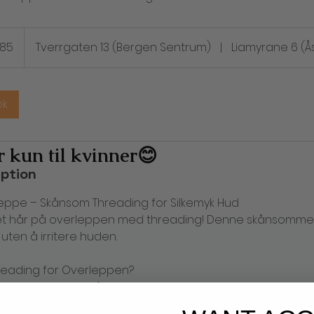
285
Tverrgaten 13 (Bergen Sentrum)
|
Liamyrane 6 (Å
ok
 kun til kvinner😊
iption
leppe – Skånsom Threading for Silkemyk Hud
nsket hår på overleppen med threading! Denne skånsomme 
uten å irritere huden.
reading for Overleppen?
rning – Presis og skånsom metode.
itiv hud – Ingen kjemikalier eller voks.