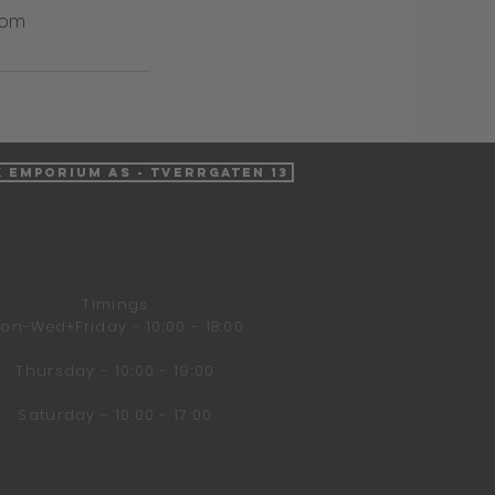
com
k Emporium AS - Tverrgaten 13
Timings
on-Wed+Friday - 10:00 - 18:00
Thursday - 10:00 - 19:00
Saturday - 10:00 - 17:00