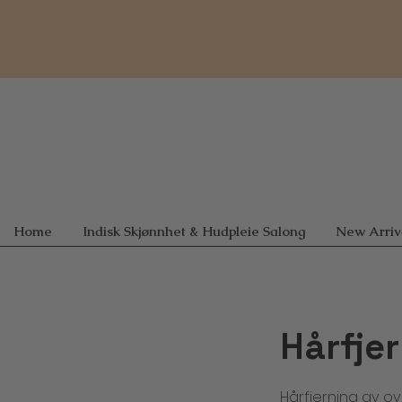
Home
Indisk Skjønnhet & Hudpleie Salong
New Arriv
Hårfje
Hårfjerning av o