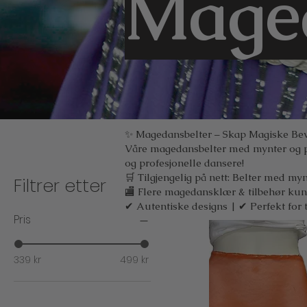
Maged
✨ Magedansbelter – Skap Magiske Be
Våre magedansbelter med mynter og pe
og profesjonelle dansere!
🛒 Tilgjengelig på nett: Belter med myn
Filtrer etter
🏬 Flere magedansklær & tilbehør kun 
✔ Autentiske designs | ✔ Perfekt for 
Pris
339 kr
499 kr