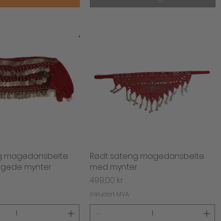
g magedansbelte
urtigvisning
Rødt sateng magedansbelte
Hurtigvisning
rgede mynter
med mynter
Pris
499,00 kr
Inkludert MVA