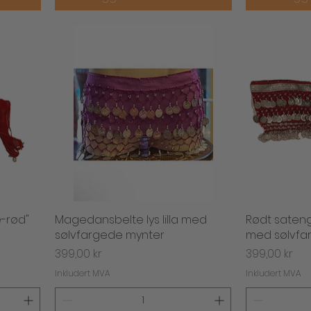
-rød"
Magedansbelte lys lilla med
Hurtigvisning
Rødt saten
H
sølvfargede mynter
med sølvfa
Pris
Pris
399,00 kr
399,00 kr
Inkludert MVA
Inkludert MVA