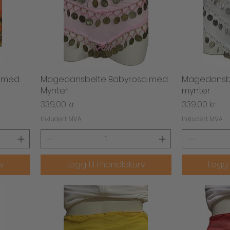
e med
Magedansbelte Babyrosa med
Hurtigvisning
Magedansbe
H
Mynter
mynter
Pris
Pris
339,00 kr
339,00 kr
Inkludert MVA
Inkludert MVA
rv
Legg til i handlekurv
Legg 