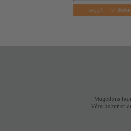
Legg til i handleku
Magedans handl
Våre belter er d