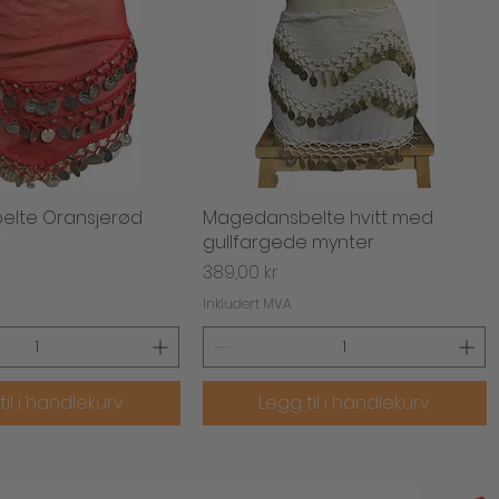
lte Oransjerød
urtigvisning
Magedansbelte hvitt med
Hurtigvisning
r
gullfargede mynter
Pris
389,00 kr
Inkludert MVA
til i handlekurv
Legg til i handlekurv