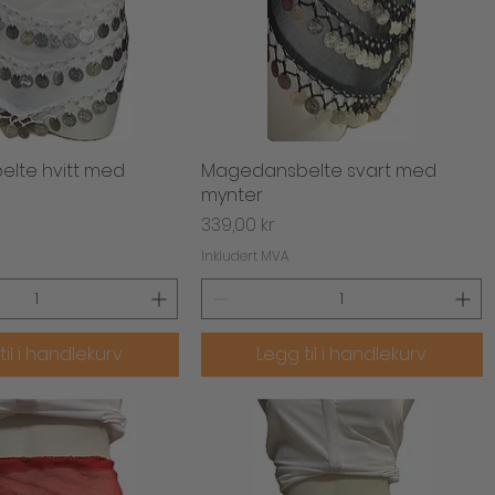
lte hvitt med
urtigvisning
Magedansbelte svart med
Hurtigvisning
mynter
Pris
339,00 kr
Inkludert MVA
til i handlekurv
Legg til i handlekurv