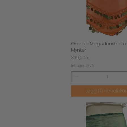
Oransje Magedansbelt
Hurtigvisning
Mynter
Pris
339,00 kr
Inkludert MVA
Legg til i handleku