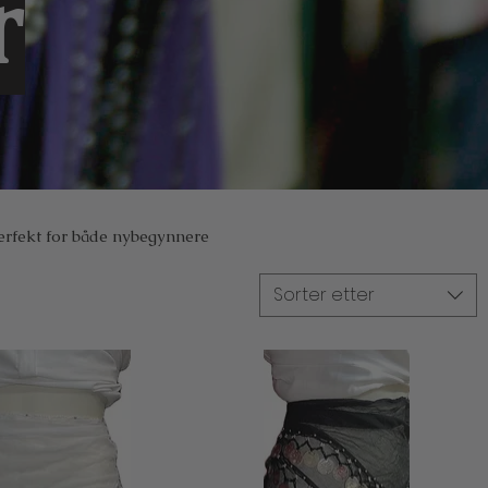
r
erfekt for både nybegynnere
Sorter etter