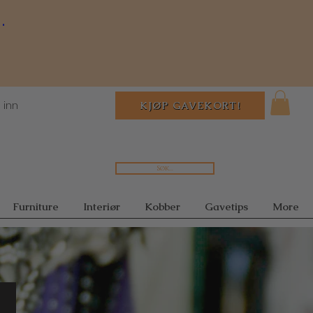
.
 inn
KJØP GAVEKORT!
Søk...
Furniture
Interiør
Kobber
Gavetips
More