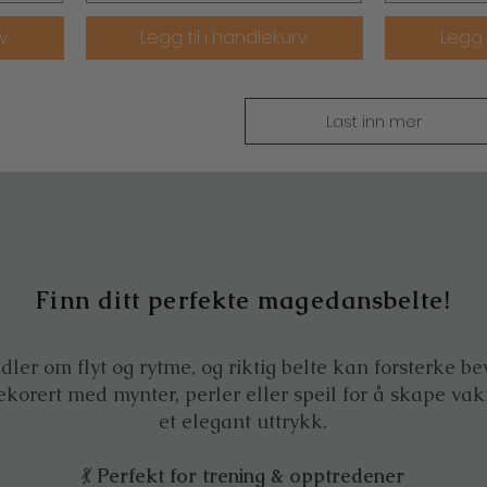
rv
Legg til i handlekurv
Legg 
Last inn mer
Finn ditt perfekte magedansbelte!
er om flyt og rytme, og riktig belte kan forsterke be
ekorert med mynter, perler eller speil for å skape vak
et elegant uttrykk.
💃
Perfekt for trening & opptredener