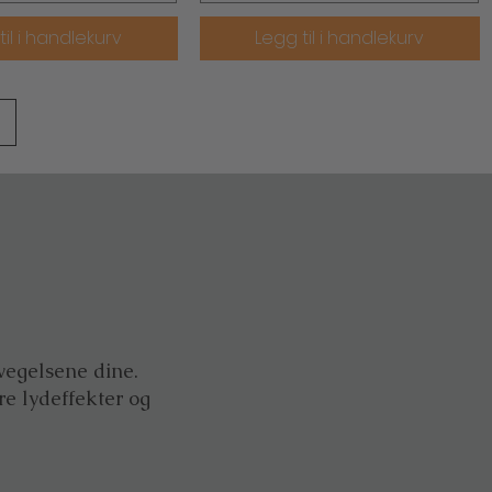
til i handlekurv
Legg til i handlekurv
vegelsene dine.
re lydeffekter og