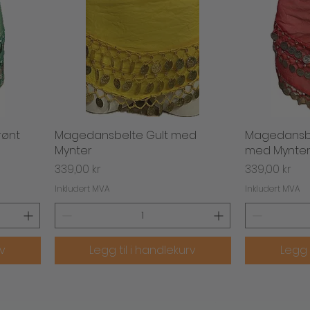
rønt
Magedansbelte Gult med
Hurtigvisning
Magedansbe
H
Mynter
med Mynte
Pris
Pris
339,00 kr
339,00 kr
Inkludert MVA
Inkludert MVA
rv
Legg til i handlekurv
Legg 