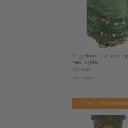
Magedansbelte mørkeg
Hurtigvisning
med mynter
Pris
339,00 kr
Inkludert MVA
Legg til i handleku