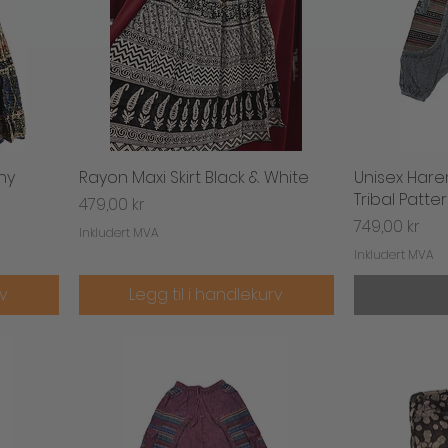
hy
Rayon Maxi Skirt Black & White
Hurtigvisning
Unisex Hare
H
Tribal Patte
Pris
479,00 kr
Pris
749,00 kr
Inkludert MVA
Inkludert MVA
rv
Legg til i handlekurv