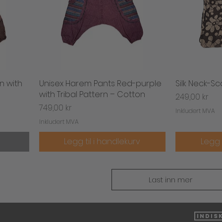
n with
Unisex Harem Pants Red-purple
Hurtigvisning
Silk Neck-Sc
H
with Tribal Pattern – Cotton
Pris
249,00 kr
Pris
749,00 kr
Inkludert MVA
Inkludert MVA
Legg til i handlekurv
Legg 
Last inn mer
Indis