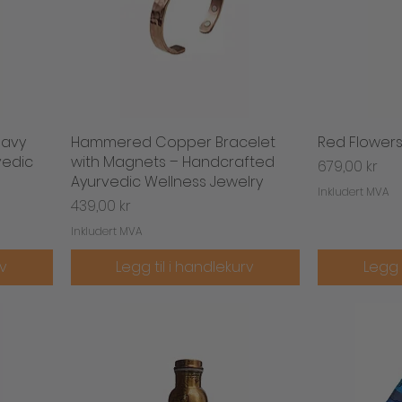
eavy
Hammered Copper Bracelet
Hurtigvisning
Red Flowers
H
vedic
with Magnets – Handcrafted
Pris
679,00 kr
Ayurvedic Wellness Jewelry
Inkludert MVA
Pris
439,00 kr
Inkludert MVA
rv
Legg til i handlekurv
Legg 