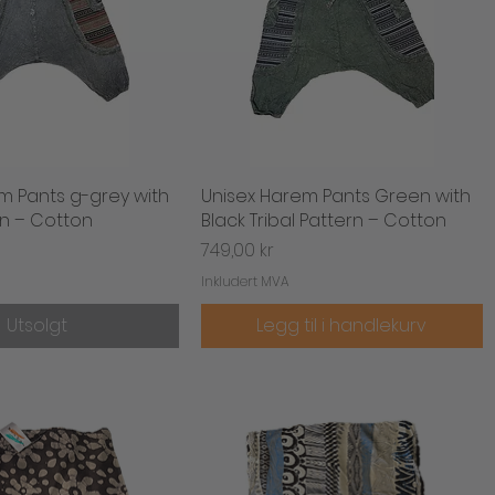
m Pants g-grey with
urtigvisning
Unisex Harem Pants Green with
Hurtigvisning
rn – Cotton
Black Tribal Pattern – Cotton
Pris
749,00 kr
Inkludert MVA
Utsolgt
Legg til i handlekurv