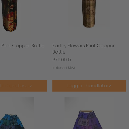
 Print Copper Bottle
urtigvisning
Earthy Flowers Print Copper
Hurtigvisning
Bottle
Pris
679,00 kr
Inkludert MVA
til i handlekurv
Legg til i handlekurv