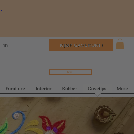
.
 inn
KJØP GAVEKORT!
Søk...
Furniture
Interiør
Kobber
Gavetips
More