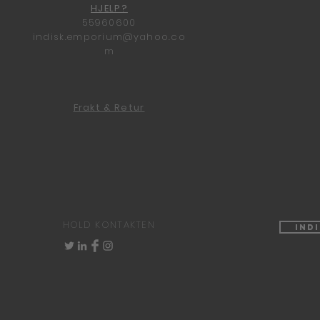
HJELP?
55960600
indisk.emporium@yahoo.co
m
Frakt & Retur
HOLD KONTAKTEN
Ind