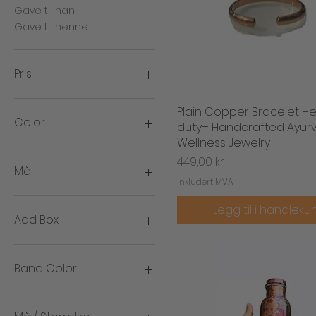
Gave til han
Gave til henne
Pris
Plain Copper Bracelet H
Hurtigvisning
150 kr
3 399 kr
Color
duty– Handcrafted Ayur
Wellness Jewelry
Pris
449,00 kr
Mål
Inkludert MVA
Legg til i handleku
Add Box
Add box
No box
Band Color
Gold
Silver