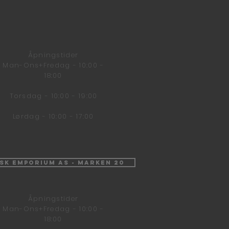
Åpningstider
Man-Ons+Fredag - 10:00 -
18:00
Torsdag - 10:00 - 19:00
Lørdag - 10:00 - 17:00
isk Emporium AS - Marken 20
Åpningstider
Man-Ons+Fredag - 10:00 -
18:00