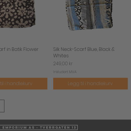
arf in Batik Flower
urtigvisning
Silk Neck-Scarf Blue, Black &
Hurtigvisning
Whites
Pris
249,00 kr
Inkludert MVA
til i handlekurv
Legg til i handlekurv
k Emporium AS - Tverrgaten 13