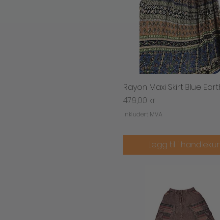
Rayon Maxi Skirt Blue Eart
Hurtigvisning
Pris
479,00 kr
Inkludert MVA
Legg til i handleku