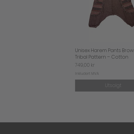
Unisex Harem Pants Brow
Hurtigvisning
Tribal Pattern – Cotton
Pris
749,00 kr
Inkludert MVA
Utsolgt