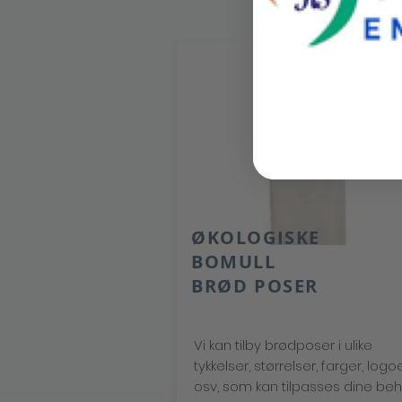
ØKOLOGISKE
BOMULL
BRØD POSER
Vi kan tilby brødposer i ulike
tykkelser, størrelser, farger, logo
osv, som kan tilpasses dine beh