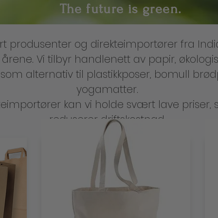
The future is green.
rt produsenter og direkteimportører fra India
0 årene. Vi tilbyr handlenett av papir, økolog
 som alternativ til plastikkposer, bomull brø
yogamatter.
eimportører kan vi holde svært lave priser, sl
reduserer driftskostnad.