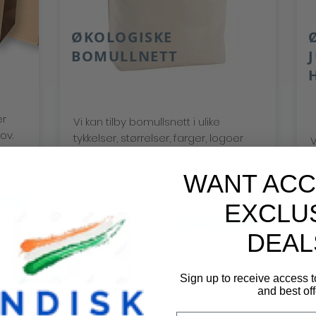
ØKOLOGISKE
BOMULLNETT
er
Vi kan tilby bomullsnett i ulike
ov.
tykkelser, størrelser, farger, logoer
V
osv, som kan tilpasses dine behov.
t
o
WANT ACC
Ta gjerne kontakt for priser.
t!
T
EXCLU
Ta kontakt!
DEAL
Sign up to receive access t
and best off