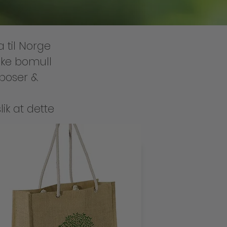
 til Norge
iske bomull
dposer &
ik at dette