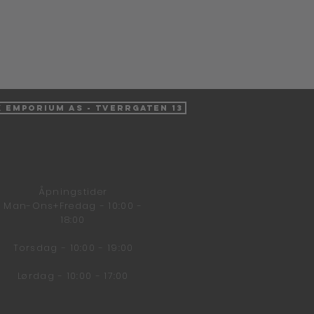
k Emporium AS - Tverrgaten 13
Åpningstider
Man-Ons+Fredag - 10:00 -
18:00
Torsdag - 10:00 - 19:00
Lørdag - 10:00 - 17:00