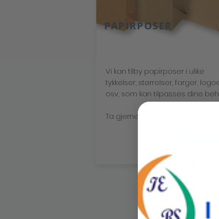
PAPIRPOSER
Vi kan tilby papirposer i ulike
tykkelser, størrelser, farger, logo
osv, som kan tilpasses dine beh
Ta gjerne kontakt for priser.
Ta kontak