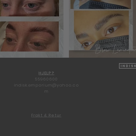
Indis
HJELP?
55960600
indisk.emporium@yahoo.co
m
Frakt & Retur