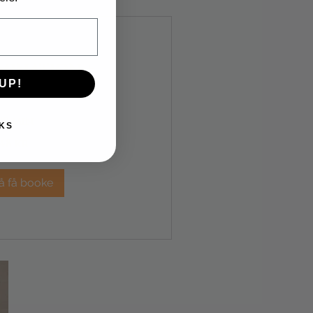
mination +
UP!
peløft
 30 min
KS
148 kr
å få booke