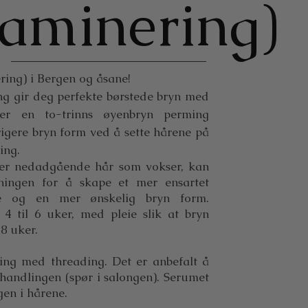
laminering)
ing) i Bergen og åsane!
g gir deg perfekte børstede bryn med
er en to-trinns øyenbryn perming
igere bryn form ved å sette hårene på
ing.
eller nedadgående hår som vokser, kan
tningen for å skape et mer ensartet
 og en mer ønskelig bryn form.
 4 til 6 uker, med pleie slik at bryn
8 uker.
ing med threading. Det er anbefalt å
handlingen (spør i salongen). Serumet
gen i hårene.