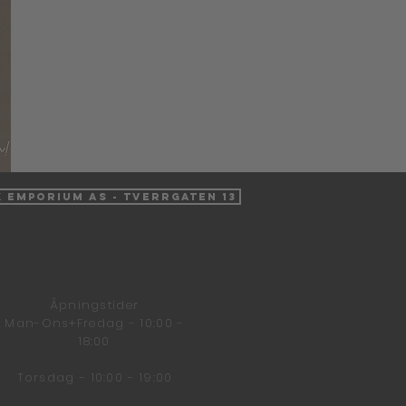
k Emporium AS - Tverrgaten 13
Åpningstider
Man-Ons+Fredag - 10:00 -
18:00
Torsdag - 10:00 - 19:00