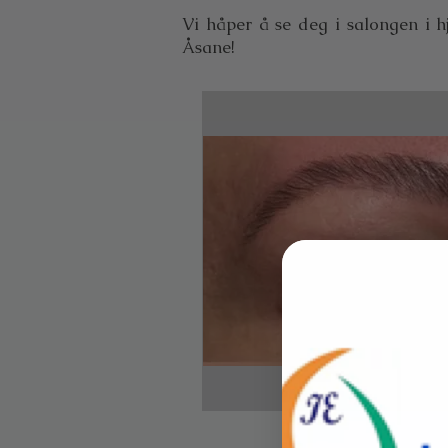
Vi håper å se deg i salongen i hj
Åsane!