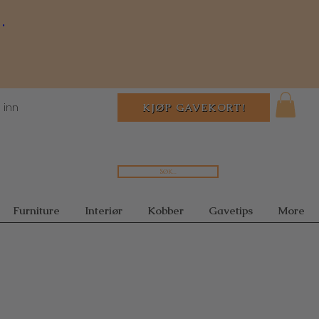
.
 inn
KJØP GAVEKORT!
Søk...
Furniture
Interiør
Kobber
Gavetips
More