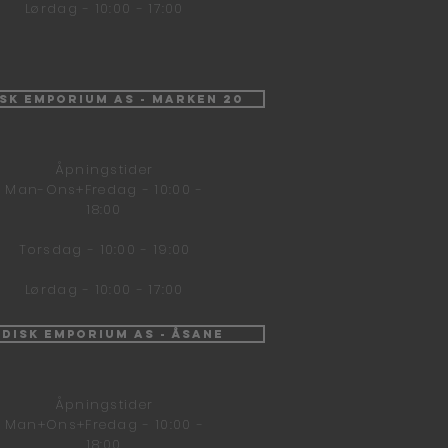
Lørdag - 10:00 - 17:00
isk Emporium AS - Marken 20
Åpningstider
Man-Ons+Fredag - 10:00 -
18:00
Torsdag - 10:00 - 19:00
Lørdag - 10:00 - 17:00
ndisk Emporium AS - Åsane
Åpningstider
Man+Ons+Fredag - 10:00 -
18:00