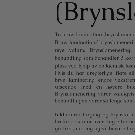
(Bryns
Ta brow lamination (brynslamener
Brow lamination/ brynslamenerin
mye volum. Brynslamenering 
behandling som behandler å korr
plass ved hjelp av en kjemisk løsn
Hvis du har uregjerlige, flate 
bryn laminering endre vekstre
utseende med en høyere bue
Brynslamenering varer vanligvis
behandlingen varer så lenge som 
Inkluderer farging og brynsform
bruke et serum hver dag etter be
gir fukt, næring og vil bevare far