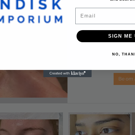
Email
Brow La
SIGN ME 
Vip
1 t
NO, THAN
2 148
2 
norske
kroner
Be om 