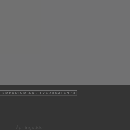
Ha
Pris
439
Inkl
k Emporium AS - Tverrgaten 13
Åpningstider