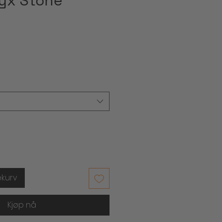
yx Stone
ekurv
Kjøp nå