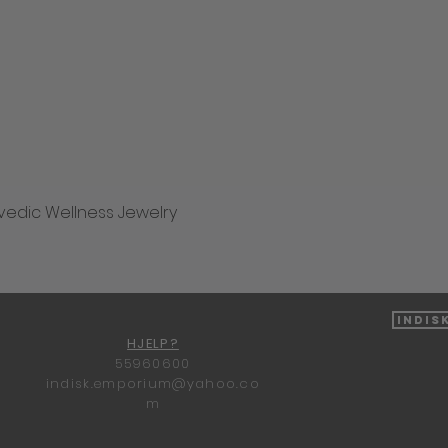
vedic Wellness Jewelry
Hurtigvisning
Indis
HJELP?
55960600
indisk.emporium@yahoo.co
m