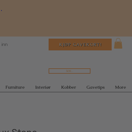
.
 inn
KJØP GAVEKORT!
Søk...
Furniture
Interiør
Kobber
Gavetips
More