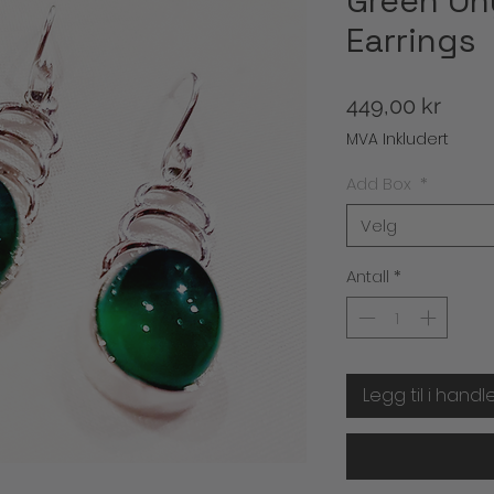
Green On
Earrings
Pris
449,00 kr
MVA Inkludert
Add Box
*
Velg
Antall
*
Legg til i handl