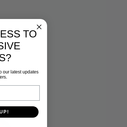
ESS TO
SIVE
S?
o our latest updates
ers.
UP!