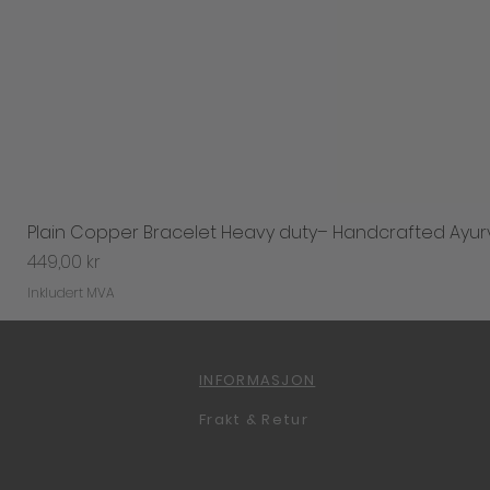
Plain Copper Bracelet Heavy duty– Handcrafted Ayur
Pris
449,00 kr
Inkludert MVA
INFORMASJON
Frakt & Retur