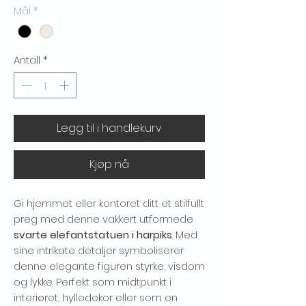
Mål
*
Antall
*
Legg til i handlekurv
WANT ACCESS TO
EXCLUSIVE
Kjøp nå
DEALS?
Gi hjemmet eller kontoret ditt et stilfullt
Sign up to receive access to our latest updates
preg med denne vakkert utformede
and best offers.
svarte elefantstatuen i harpiks
. Med
Email
sine intrikate detaljer symboliserer
denne elegante figuren styrke, visdom
og lykke. Perfekt som midtpunkt i
SIGN ME UP!
interiøret, hylledekor eller som en