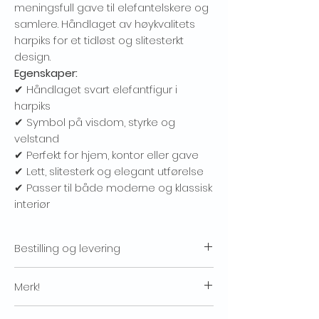
meningsfull gave til elefantelskere og
NO, THANKS
samlere. Håndlaget av høykvalitets
harpiks for et tidløst og slitesterkt
design.
Egenskaper:
✔ Håndlaget svart elefantfigur i
harpiks
✔ Symbol på visdom, styrke og
velstand
✔ Perfekt for hjem, kontor eller gave
✔ Lett, slitesterk og elegant utførelse
✔ Passer til både moderne og klassisk
interiør
Bestilling og levering
Vi vil kontakte deg hvis det oppstår en for
Merk!
stor forsinkelse med forsendelsen av
produktene dine. Vi tar sikte på å sende ut
Fargene kan variere på grunn av
produkter innen 3-5 virkedager etter at vi