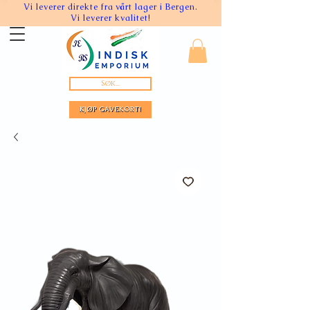
Vi leverer direkte fra vårt lager i Bergen.
Vi leverer kvalitet!
Søk...
KJØP GAVEKORT!